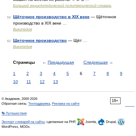
Большой энциклопедический политехнический словарь
Щёточное производство в XIX веке
— Щёточное
59
производство в XIX веке …
Википедия
Щеточное производство
— Щёт …
60
Википедия
Страницы
←
Предыдущая
Следующая
→
1
2
3
4
5
6
7
8
9
10
11
12
13
© Академик, 2000-2026
18+
Обратная связь:
Техподдержка
,
Реклама на сайте
👣 Путешествия
Экспорт словарей на сайты
, сделанные на PHP,
Joomla,
Drupal,
WordPress, MODx.