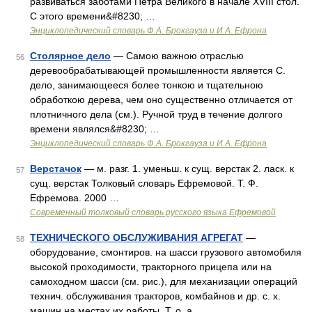
развиваться заботами Петра Великого в начале XVIII стол.
С этого времени&#8230; …
Энциклопедический словарь Ф.А. Брокгауза и И.А. Ефрона
Столярное дело
— Самою важною отраслью
56
деревообрабатывающей промышленности является С.
дело, занимающееся более тонкою и тщательною
обработкою дерева, чем оно существенно отличается от
плотничного дела (см.). Ручной труд в течение долгого
времени являлся&#8230; …
Энциклопедический словарь Ф.А. Брокгауза и И.А. Ефрона
Верстачок
— м. разг. 1. уменьш. к сущ. верстак 2. ласк. к
57
сущ. верстак Толковый словарь Ефремовой. Т. Ф.
Ефремова. 2000 …
Современный толковый словарь русского языка Ефремовой
ТЕХНИЧЕСКОГО ОБСЛУЖИВАНИЯ АГРЕГАТ
—
58
оборудование, смонтиров. на шасси грузового автомобиля
высокой проходимости, тракторного прицепа или на
самоходном шасси (см. рис.), для механизации операций
технич. обслуживания тракторов, комбайнов и др. с. х.
машин на местах их работы. Т. о. а …