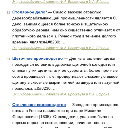
Энциклопедический словарь Ф.А. Брокгауза и И.А. Ефрона
Столярное дело*
— Самою важною отраслью
53
деревообрабатывающей промышленности является С.
дело, занимающееся более тонкою и тщательною
обработкою дерева, чем оно существенно отличается от
плотничного дела (см.). Ручной труд в течение долгого
времени являлся&#8230; …
Энциклопедический словарь Ф.А. Брокгауза и И.А. Ефрона
Щеточное производство
— Для изготовления щетки
54
приходится вставить в дырочки щеточной колодки или
спинки пучки щетины или ее суррогаты; более прочные
сорта прошивают , т. е. продергивают сложенную вдвое
щетину в сквозные дырки петлей из шнура или латунной
проволоки, а&#8230; …
Энциклопедический словарь Ф.А. Брокгауза и И.А. Ефрона
Стеклянное производство
— Заводское производство
55
стекла в России начинается при царе Михаиле
Феодоровиче (1635). Стеклоделие, упавшее было на
первых порах по возникновении, начинает снова